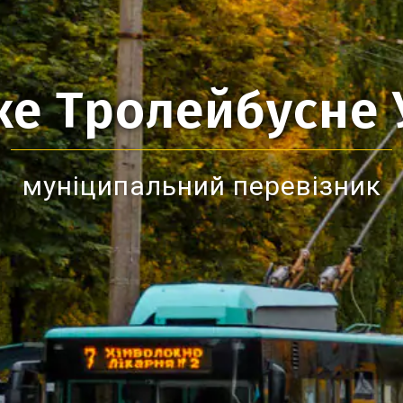
ке Тролейбусне
муніципальний перевізник