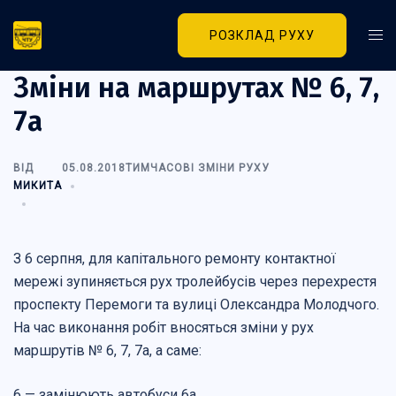
Перейти
до
РОЗКЛАД РУХУ
Пер
вмісту
ме
Зміни на маршрутах № 6, 7,
7а
ВІД
05.08.2018
ТИМЧАСОВІ ЗМІНИ РУХУ
МИКИТА
З 6 серпня, для капітального ремонту контактної
мережі зупиняється рух тролейбусів через перехрестя
проспекту Перемоги та вулиці Олександра Молодчого.
На час виконання робіт вносяться зміни у рух
маршрутів № 6, 7, 7а, а саме:
6 — замінюють автобуси 6а