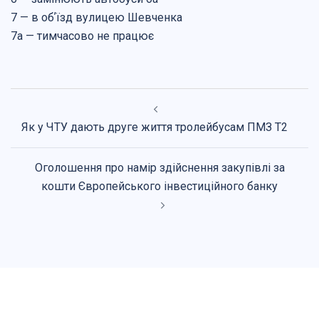
7 — в обʼїзд вулицею Шевченка
7а — тимчасово не працює
Навігація
по
Як у ЧТУ дають друге життя тролейбусам ПМЗ Т2
запису
Оголошення про намір здійснення закупівлі за
кошти Європейського інвестиційного банку