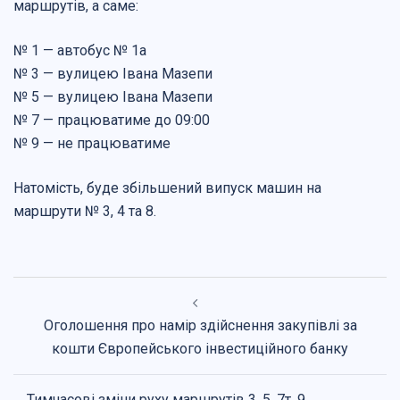
маршрутів, а саме:
№ 1 — автобус № 1а
№ 3 — вулицею Івана Мазепи
№ 5 — вулицею Івана Мазепи
№ 7 — працюватиме до 09:00
№ 9 — не працюватиме
Натомість, буде збільшений випуск машин на
маршрути № 3, 4 та 8.
Навігація
по
Оголошення про намір здійснення закупівлі за
запису
кошти Європейського інвестиційного банку
Тимчасові зміни руху маршрутів 3, 5, 7т, 9