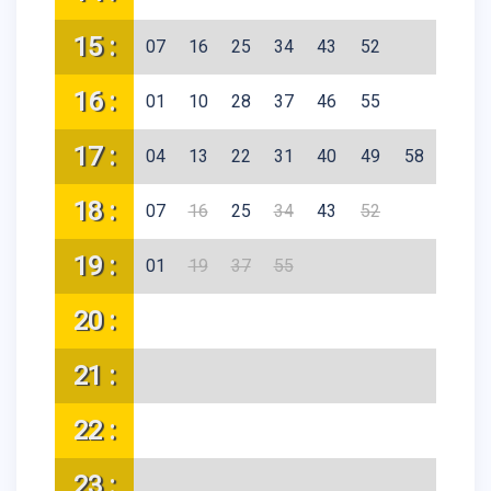
15 :
07
16
25
34
43
52
16 :
01
10
28
37
46
55
17 :
04
13
22
31
40
49
58
18 :
07
16
25
34
43
52
19 :
01
19
37
55
20 :
21 :
22 :
23 :