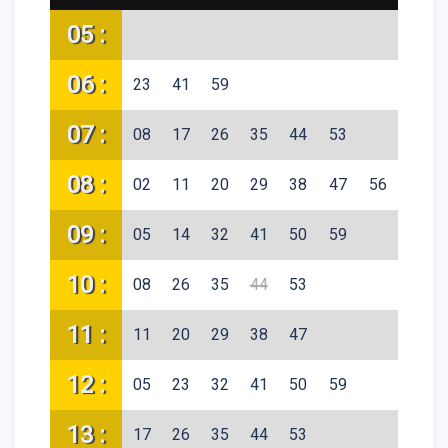
05 :
06 :
23
41
59
07 :
08
17
26
35
44
53
08 :
02
11
20
29
38
47
56
09 :
05
14
32
41
50
59
10 :
08
26
35
44
53
11 :
11
20
29
38
47
12 :
05
23
32
41
50
59
13 :
17
26
35
44
53