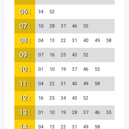
06 :
34
52
07 :
10
28
37
46
55
08 :
04
13
22
31
40
49
58
09 :
07
16
25
43
52
10 :
01
10
19
37
46
55
11 :
04
22
31
40
49
58
12 :
16
25
34
43
52
13 :
01
10
19
28
37
46
55
14 :
04
13
22
31
49
58