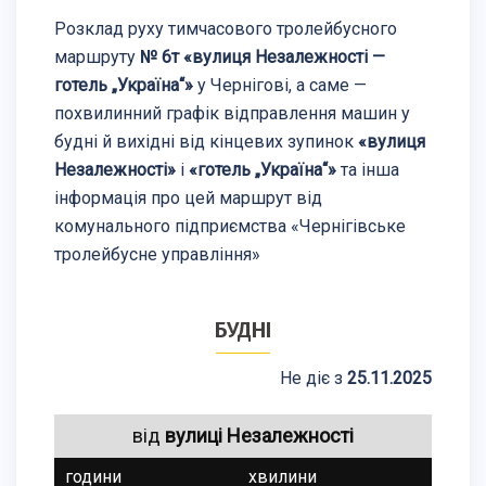
Розклад руху тимчасового тролейбусного
маршруту
№ 6т «вулиця Незалежності —
готель „Україна“»
у Чернігові, а саме —
похвилинний графік відправлення машин у
будні й вихідні від кінцевих зупинок
«вулиця
Незалежності»
і
«готель „Україна“»
та інша
інформація про цей маршрут від
комунального підприємства «Чернігівське
тролейбусне управління»
БУДНІ
Не діє з
25.11.2025
від
вулиці Незалежності
години
хвилини