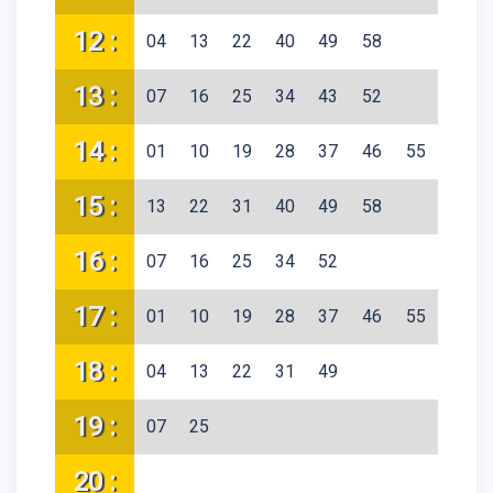
12 :
04
13
22
40
49
58
13 :
07
16
25
34
43
52
14 :
01
10
19
28
37
46
55
15 :
13
22
31
40
49
58
16 :
07
16
25
34
52
17 :
01
10
19
28
37
46
55
18 :
04
13
22
31
49
19 :
07
25
20 :