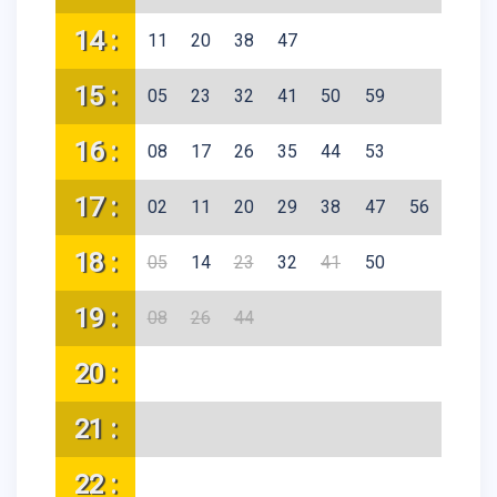
14 :
11
20
38
47
15 :
05
23
32
41
50
59
16 :
08
17
26
35
44
53
17 :
02
11
20
29
38
47
56
18 :
05
14
23
32
41
50
19 :
08
26
44
20 :
21 :
22 :