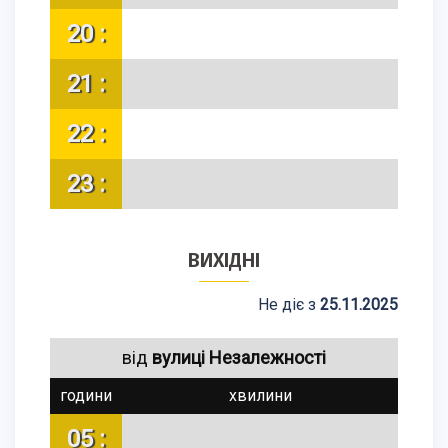
20 :
21 :
22 :
23 :
ВИХІДНІ
Не діє з
25.11.2025
від
вулиці Незалежності
години
хвилини
05 :