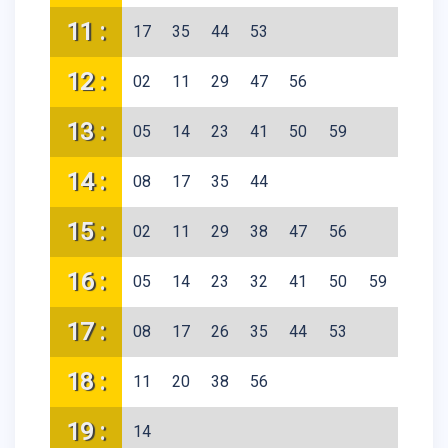
11 :
17
35
44
53
12 :
02
11
29
47
56
13 :
05
14
23
41
50
59
14 :
08
17
35
44
15 :
02
11
29
38
47
56
16 :
05
14
23
32
41
50
59
17 :
08
17
26
35
44
53
18 :
11
20
38
56
19 :
14