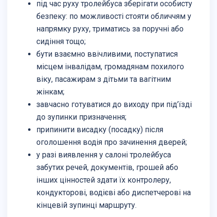
під час руху тролейбуса зберігати особисту
безпеку: по можливості стояти обличчям у
напрямку руху, триматись за поручні або
сидіння тощо;
бути взаємно ввічливими, поступатися
місцем інвалідам, громадянам похилого
віку, пасажирам з дітьми та вагітним
жінкам;
завчасно готуватися до виходу при під’їзді
до зупинки призначення;
припинити висадку (посадку) після
оголошення водія про зачинення дверей;
у разі виявлення у салоні тролейбуса
забутих речей, документів, грошей або
інших цінностей здати їх контролеру,
кондукторові, водієві або диспетчерові на
кінцевій зупинці маршруту.