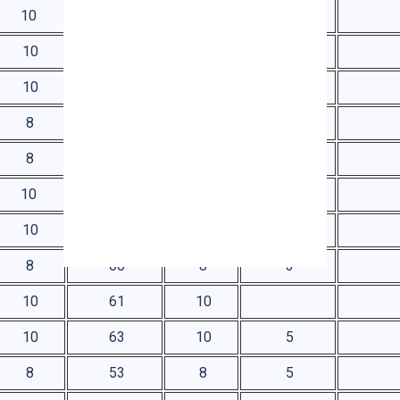
10
61
10
9
10
63
10
4
10
63
10
7
8
55
8
8
55
8
3
10
62
10
8
10
62
10
3
8
60
8
3
10
61
10
10
63
10
5
8
53
8
5