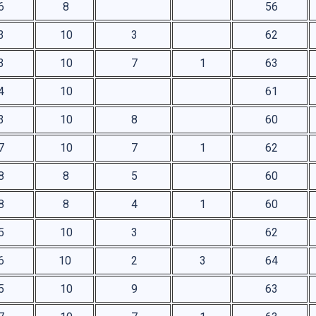
6
8
56
3
10
3
62
3
10
7
1
63
4
10
61
3
10
8
60
7
10
7
1
62
8
8
5
60
8
8
4
1
60
5
10
3
62
6
10
2
3
64
5
10
9
63