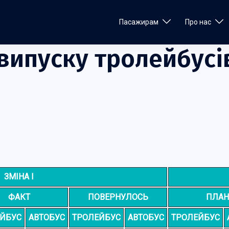
Пасажирам
Про нас
випуску тролейбусі
ЗМІНА І
ФАКТ
ПОВЕРНУЛОСЬ
ПЛАН
ЙБУС
АВТОБУС
ТРОЛЕЙБУС
АВТОБУС
ТРОЛЕЙБУС