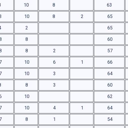
3
10
8
63
3
10
8
2
65
4
2
65
8
8
60
8
8
2
57
7
10
6
1
66
7
10
3
64
8
8
3
60
6
10
62
7
10
4
1
64
7
8
1
54