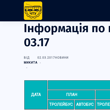
Перейти
до
вмісту
Інформація по 
03.17
ВІД
02.03.2017
НОВИНИ
МИКИТА
ДАТА
ПЛАН
ТРОЛЕЙБУС
АВТОБУС
ТРОЛЕ